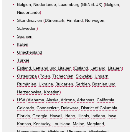
Belgien, Niederlande, Luxemburg (BENELUX)
(
Belgien
,
Niederlande
)
Skandinavien
(
Dänemark
,
Finnland
,
Norwegen
,
Schweden
)
Spanien
Italien
Griechenland
Türkei
Estland, Lettland und Litauen
(
Estland
,
Lettland
,
Litauen
)
Osteuropa
(
Polen
,
Tschechien
,
Slowakei
,
Ungarn
,
Rumänien
,
Ukraine
,
Bulgarien
,
Serbien
,
Bosnien und
Herzegowina
,
Kroatien
)
USA
(
Alabama
,
Alaska
,
Arizona
,
Arkansas
,
California
,
Colorado
,
Connecticut
,
Delaware
,
District of Columbia
,
Florida
,
Georgia
,
Hawaii
,
Idaho
,
Illinois
,
Indiana
,
Iowa
,
Kansas
,
Kentucky
,
Louisiana
,
Maine
,
Maryland
,
Massachusetts
,
Michigan
,
Minnesota
,
Mississippi
,