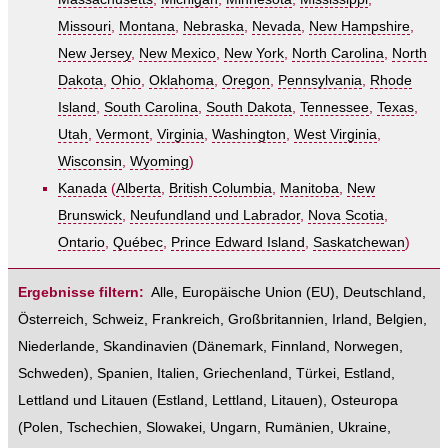
Missouri
,
Montana
,
Nebraska
,
Nevada
,
New Hampshire
,
New Jersey
,
New Mexico
,
New York
,
North Carolina
,
North
Dakota
,
Ohio
,
Oklahoma
,
Oregon
,
Pennsylvania
,
Rhode
Island
,
South Carolina
,
South Dakota
,
Tennessee
,
Texas
,
Utah
,
Vermont
,
Virginia
,
Washington
,
West Virginia
,
Wisconsin
,
Wyoming
)
Kanada
(
Alberta
,
British Columbia
,
Manitoba
,
New
Brunswick
,
Neufundland und Labrador
,
Nova Scotia
,
Ontario
,
Québec
,
Prince Edward Island
,
Saskatchewan
)
Ergebnisse filtern:
Alle
,
Europäische Union (EU)
,
Deutschland
,
Österreich
,
Schweiz
,
Frankreich
,
Großbritannien
,
Irland
,
Belgien
,
Niederlande
,
Skandinavien
(
Dänemark
,
Finnland
,
Norwegen
,
Schweden
),
Spanien
,
Italien
,
Griechenland
,
Türkei
,
Estland,
Lettland und Litauen
(
Estland
,
Lettland
,
Litauen
),
Osteuropa
(
Polen
,
Tschechien
,
Slowakei
,
Ungarn
,
Rumänien
,
Ukraine
,