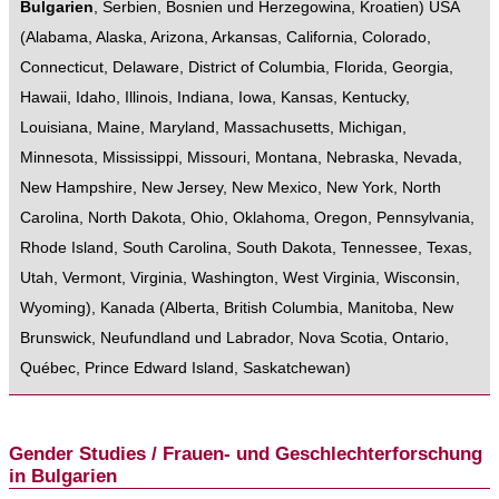
Bulgarien
,
Serbien
,
Bosnien und Herzegowina
,
Kroatien
)
USA
(
Alabama
,
Alaska
,
Arizona
,
Arkansas
,
California
,
Colorado
,
Connecticut
,
Delaware
,
District of Columbia
,
Florida
,
Georgia
,
Hawaii
,
Idaho
,
Illinois
,
Indiana
,
Iowa
,
Kansas
,
Kentucky
,
Louisiana
,
Maine
,
Maryland
,
Massachusetts
,
Michigan
,
Minnesota
,
Mississippi
,
Missouri
,
Montana
,
Nebraska
,
Nevada
,
New Hampshire
,
New Jersey
,
New Mexico
,
New York
,
North
Carolina
,
North Dakota
,
Ohio
,
Oklahoma
,
Oregon
,
Pennsylvania
,
Rhode Island
,
South Carolina
,
South Dakota
,
Tennessee
,
Texas
,
Utah
,
Vermont
,
Virginia
,
Washington
,
West Virginia
,
Wisconsin
,
Wyoming
),
Kanada
(
Alberta
,
British Columbia
,
Manitoba
,
New
Brunswick
,
Neufundland und Labrador
,
Nova Scotia
,
Ontario
,
Québec
,
Prince Edward Island
,
Saskatchewan
)
Gender Studies / Frauen- und Geschlechterforschung
in Bulgarien