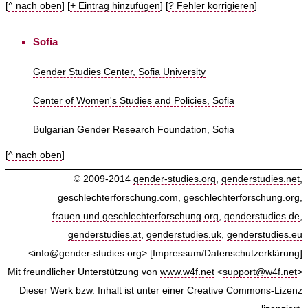
[
^ nach oben
] [
+ Eintrag hinzufügen
] [
? Fehler korrigieren
]
Sofia
Gender Studies Center, Sofia University
Center of Women's Studies and Policies, Sofia
Bulgarian Gender Research Foundation, Sofia
[
^ nach oben
]
© 2009-2014
gender-studies.org
,
genderstudies.net
,
geschlechterforschung.com
,
geschlechterforschung.org
,
frauen.und.geschlechterforschung.org
,
genderstudies.de
,
genderstudies.at
,
genderstudies.uk
,
genderstudies.eu
<
info@gender-studies.org
> [
Impressum/Datenschutzerklärung
]
Mit freundlicher Unterstützung von
www.w4f.net
<
support@w4f.net
>
Dieser Werk bzw. Inhalt ist unter einer
Creative Commons-Lizenz