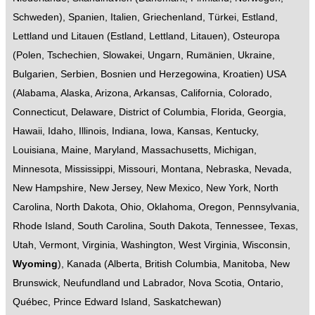
Schweden
),
Spanien
,
Italien
,
Griechenland
,
Türkei
,
Estland,
Lettland und Litauen
(
Estland
,
Lettland
,
Litauen
),
Osteuropa
(
Polen
,
Tschechien
,
Slowakei
,
Ungarn
,
Rumänien
,
Ukraine
,
Bulgarien
,
Serbien
,
Bosnien und Herzegowina
,
Kroatien
)
USA
(
Alabama
,
Alaska
,
Arizona
,
Arkansas
,
California
,
Colorado
,
Connecticut
,
Delaware
,
District of Columbia
,
Florida
,
Georgia
,
Hawaii
,
Idaho
,
Illinois
,
Indiana
,
Iowa
,
Kansas
,
Kentucky
,
Louisiana
,
Maine
,
Maryland
,
Massachusetts
,
Michigan
,
Minnesota
,
Mississippi
,
Missouri
,
Montana
,
Nebraska
,
Nevada
,
New Hampshire
,
New Jersey
,
New Mexico
,
New York
,
North
Carolina
,
North Dakota
,
Ohio
,
Oklahoma
,
Oregon
,
Pennsylvania
,
Rhode Island
,
South Carolina
,
South Dakota
,
Tennessee
,
Texas
,
Utah
,
Vermont
,
Virginia
,
Washington
,
West Virginia
,
Wisconsin
,
Wyoming
),
Kanada
(
Alberta
,
British Columbia
,
Manitoba
,
New
Brunswick
,
Neufundland und Labrador
,
Nova Scotia
,
Ontario
,
Québec
,
Prince Edward Island
,
Saskatchewan
)