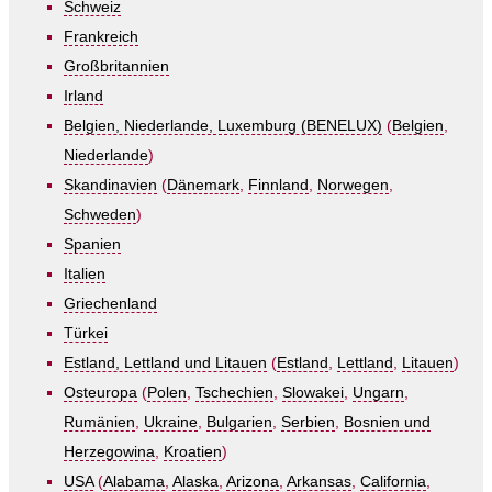
Schweiz
Frankreich
Großbritannien
Irland
Belgien, Niederlande, Luxemburg (BENELUX)
(
Belgien
,
Niederlande
)
Skandinavien
(
Dänemark
,
Finnland
,
Norwegen
,
Schweden
)
Spanien
Italien
Griechenland
Türkei
Estland, Lettland und Litauen
(
Estland
,
Lettland
,
Litauen
)
Osteuropa
(
Polen
,
Tschechien
,
Slowakei
,
Ungarn
,
Rumänien
,
Ukraine
,
Bulgarien
,
Serbien
,
Bosnien und
Herzegowina
,
Kroatien
)
USA
(
Alabama
,
Alaska
,
Arizona
,
Arkansas
,
California
,