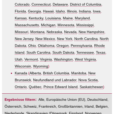
Colorado
,
Connecticut
,
Delaware
,
District of Columbia
,
Florida
,
Georgia
,
Hawaii
,
Idaho
,
Illinois
,
Indiana
,
Iowa
,
Kansas
,
Kentucky
,
Louisiana
,
Maine
,
Maryland
,
Massachusetts
,
Michigan
,
Minnesota
,
Mississippi
,
Missouri
,
Montana
,
Nebraska
,
Nevada
,
New Hampshire
,
New Jersey
,
New Mexico
,
New York
,
North Carolina
,
North
Dakota
,
Ohio
,
Oklahoma
,
Oregon
,
Pennsylvania
,
Rhode
Island
,
South Carolina
,
South Dakota
,
Tennessee
,
Texas
,
Utah
,
Vermont
,
Virginia
,
Washington
,
West Virginia
,
Wisconsin
,
Wyoming
)
Kanada
(
Alberta
,
British Columbia
,
Manitoba
,
New
Brunswick
,
Neufundland und Labrador
,
Nova Scotia
,
Ontario
,
Québec
,
Prince Edward Island
,
Saskatchewan
)
Ergebnisse filtern:
Alle
,
Europäische Union (EU)
,
Deutschland
,
Österreich
,
Schweiz
,
Frankreich
,
Großbritannien
,
Irland
,
Belgien
,
Niederlande
,
Skandinavien
(
Dänemark
,
Finnland
,
Norwegen
,